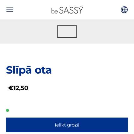
Slīpā ota
€12,50
Ielikt grozā