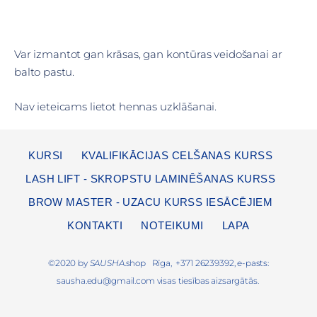
Var izmantot gan krāsas, gan kontūras veidošanai ar
balto pastu.
Nav ieteicams lietot hennas uzklāšanai.
KURSI
KVALIFIKĀCIJAS CELŠANAS KURSS
LASH LIFT - SKROPSTU LAMINĒŠANAS KURSS
BROW MASTER - UZACU KURSS IESĀCĒJIEM
KONTAKTI
NOTEIKUMI
LAPA
©2020 by
SAUSHA
.shop Rīga, +371 26239392, e-pasts:
sausha.edu@gmail.com
visas tiesības aizsargātās.