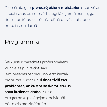
Piemērota gan
pieredzējušiem meistariem
, kuri vēlas
izkopt savas prasmes līdz augstākajam līmenim, gan
tiem, kuri jūtas iestrēguši rutīnā un vēlas atjaunot
entuziasmu darbā.
Programma
Šis kurss ir paredzēts profesionāļiem,
kuri vēlas pilnveidot savu
laminēšanas tehniku, novērst biežāk
pieļautās kļūdas un
risināt tieši tās
problēmas, ar kurām saskaraties Jūs
savā ikdienas darbā
. Kursa
programmu pielāgojam individuāli
pēc meistara zināšanām.