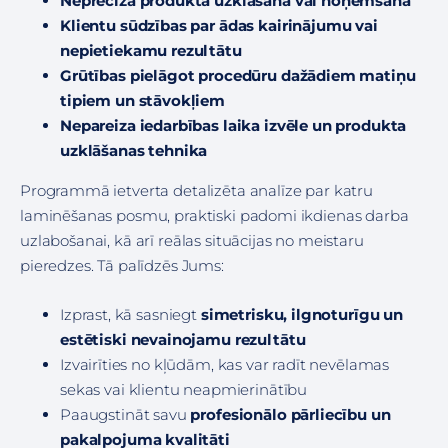
Neprecīza produkta uzklāšana vai noņemšana
Klientu sūdzības par ādas kairinājumu vai
nepietiekamu rezultātu
Grūtības pielāgot procedūru dažādiem matiņu
tipiem un stāvokļiem
Nepareiza iedarbības laika izvēle un produkta
uzklāšanas tehnika
Programmā ietverta detalizēta analīze par katru
laminēšanas posmu, praktiski padomi ikdienas darba
uzlabošanai, kā arī reālas situācijas no meistaru
pieredzes. Tā palīdzēs Jums:
Izprast, kā sasniegt
simetrisku, ilgnoturīgu un
estētiski nevainojamu rezultātu
Izvairīties no kļūdām, kas var radīt nevēlamas
sekas vai klientu neapmierinātību
Paaugstināt savu
profesionālo pārliecību un
pakalpojuma kvalitāti