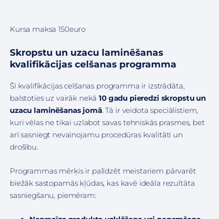
Kursa maksa 150euro
Skropstu un uzacu laminēšanas
kvalifikācijas celšanas programma
Šī kvalifikācijas celšanas programma ir izstrādāta,
balstoties uz vairāk nekā
10 gadu pieredzi skropstu un
uzacu laminēšanas jomā
. Tā ir veidota speciālistiem,
kuri vēlas ne tikai uzlabot savas tehniskās prasmes, bet
arī sasniegt nevainojamu procedūras kvalitāti un
drošību.
Programmas mērķis ir palīdzēt meistariem pārvarēt
biežāk sastopamās kļūdas, kas kavē ideāla rezultāta
sasniegšanu, piemēram: