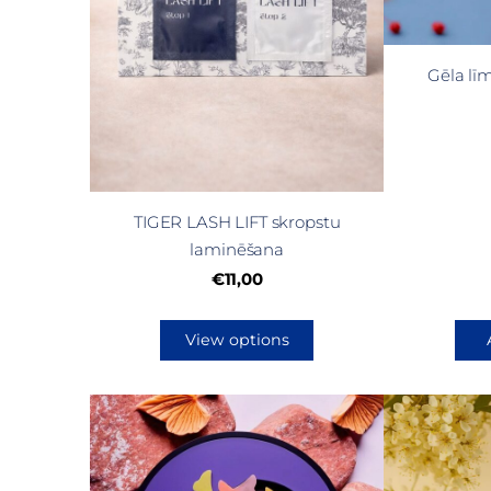
Gēla lī
TIGER LASH LIFT skropstu
laminēšana
€11,00
View options