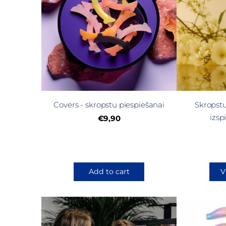
Covers - skropstu piespiešanai
Skropst
izsp
€9,90
Add to cart
V