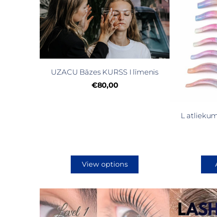
UZACU Bāzes KURSS I līmenis
€80,00
L atliekuma
View options