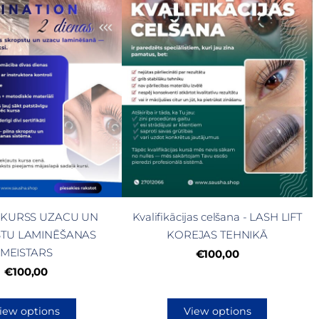
 KURSS UZACU UN
Kvalifikācijas celšana - LASH LIFT
TU LAMINĒŠANAS
KOREJAS TEHNIKĀ
MEISTARS
€100,00
€100,00
iew options
View options