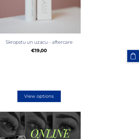
Skropstu un uzacu - aftercare
€19,00
View options