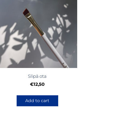
Slīpā ota
€12,50
Add to cart