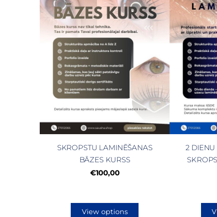
SKROPSTU LAMINĒŠANAS
2 DIENU
BĀZES KURSS
SKROPS
€100,00
View options
V