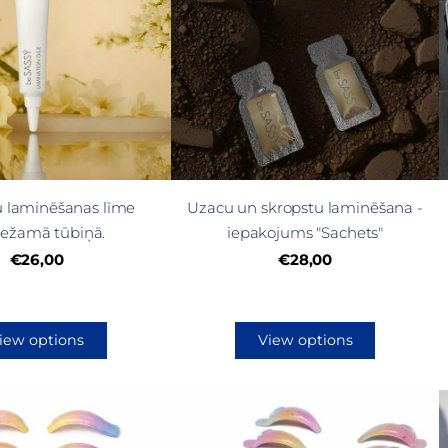
u laminēšanas līme
Uzacu un skropstu laminēšana -
iežamā tūbiņā.
iepakojums "Sachets"
€26,00
€28,00
iew options
View options