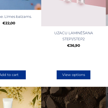
me. Līmes balzams.
€22,00
UZACU LAMINĒŠANA
STEP1/STEP2
€36,90
Add to cart
View options